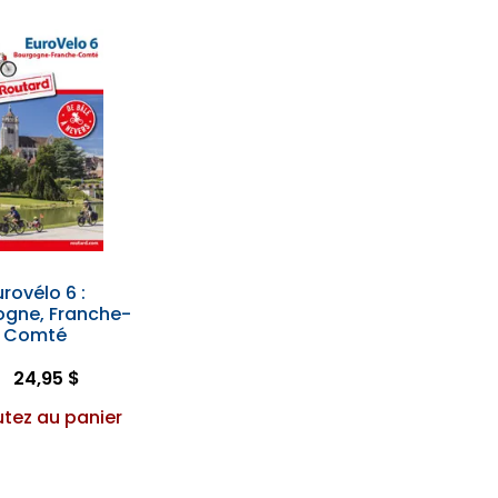
urovélo 6 :
ogne, Franche-
Comté
24,95 $
utez au panier