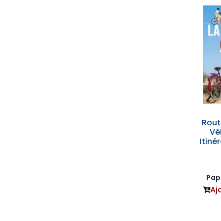
Rout
Vé
Itiné
Papi
Aj