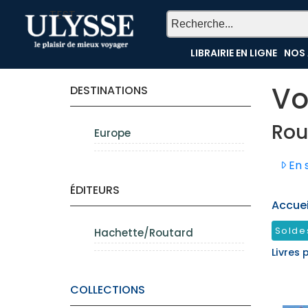
TEST
LIBRAIRIE EN LIGNE
NOS 
Vo
DESTINATIONS
Rou
Europe
En s
ÉDITEURS
Accueil
Solde
Hachette/Routard
Livres 
COLLECTIONS