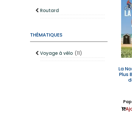
Routard
THÉMATIQUES
Voyage à vélo
(11)
La No
Plus 
d
Papi
Aj