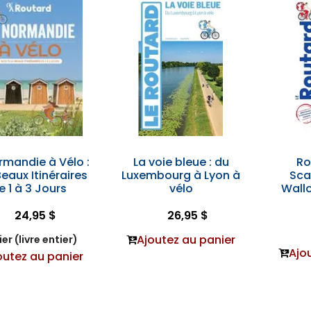
rmandie à Vélo :
La voie bleue : du
Ro
Beaux Itinéraires
Luxembourg à Lyon à
Sca
e 1 à 3 Jours
vélo
Wallo
24,95 $
26,95 $
Ajoutez au panier
er (livre entier)
Ajo
outez au panier