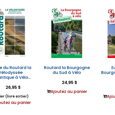
e du Routard la
Routard la Bourgogne
E
Vélodyssée
du Sud à Vélo
Bourg
lantique à Vélo…
24,95 $
26,95 $
Ajoutez au panier
Ajo
er (livre entier)
outez au panier