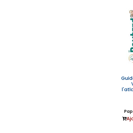
Guid
l'at
Papi
Aj