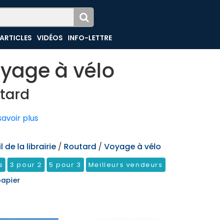
ARTICLES
VIDÉOS
INFO-LETTRE
yage à vélo
tard
avoir plus
 de la librairie
/
Routard
/
Voyage à vélo
s
3 pour 2
5 pour 3
Meilleurs vendeurs
papier