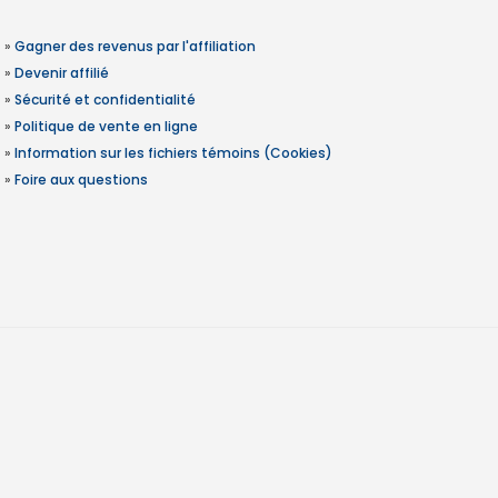
»
Gagner des revenus par l'affiliation
»
Devenir affilié
»
Sécurité et confidentialité
»
Politique de vente en ligne
»
Information sur les fichiers témoins (Cookies)
»
Foire aux questions