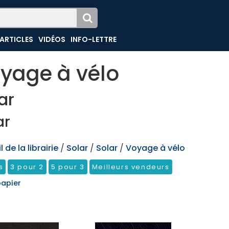
ARTICLES
VIDÉOS
INFO-LETTRE
yage à vélo
ar
ar
 de la librairie
/
Solar
/
Solar
/
Voyage à vélo
s
3 pour 2
5 pour 3
Meilleurs vendeurs
papier