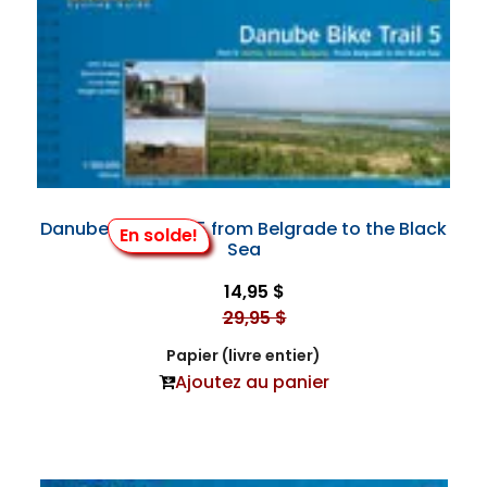
Danube Bike Trail 5 from Belgrade to the Black
En solde!
Sea
14,95 $
29,95 $
Papier (livre entier)
Ajoutez au panier