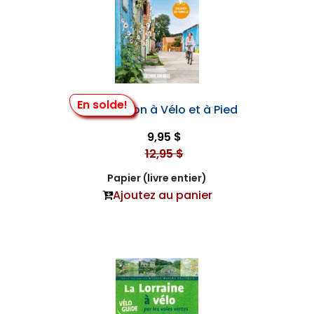
En solde!
L’île D’oléron à Vélo et à Pied
9,95 $
12,95 $
Papier (livre entier)
Ajoutez au panier