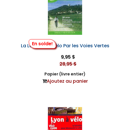
En solde!
La Lorraine à Vélo Par les Voies Vertes
9,95 $
28,95 $
Papier (livre entier)
Ajoutez au panier