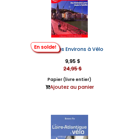
En solde!
Lyon et Ses Environs à Vélo
9,95 $
24,95 $
Papier (livre entier)
Ajoutez au panier