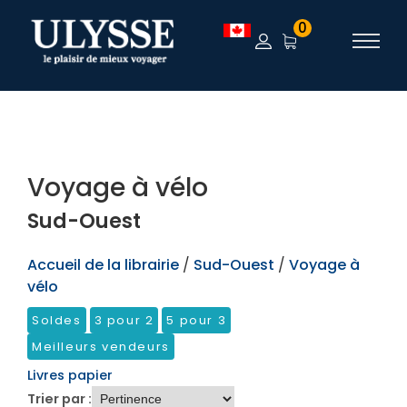
TEST
0
Voyage à vélo
Sud-Ouest
Accueil de la librairie
/
Sud-Ouest
/
Voyage à
vélo
Soldes
3 pour 2
5 pour 3
Meilleurs vendeurs
Livres papier
Trier par :