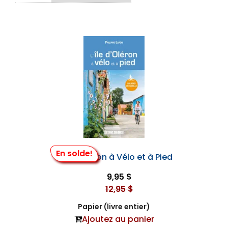
En solde!
L’île D’oléron à Vélo et à Pied
9,95 $
12,95 $
Papier (livre entier)
Ajoutez au panier