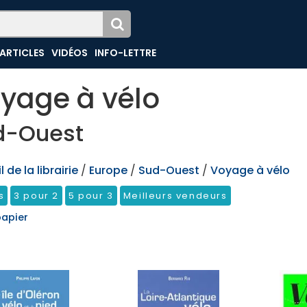
ARTICLES
VIDÉOS
INFO-LETTRE
yage à vélo
d-Ouest
 de la librairie
/
Europe
/
Sud-Ouest
/
Voyage à vélo
s
3 pour 2
5 pour 3
Meilleurs vendeurs
papier