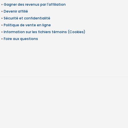
»
Gagner des revenus par l'affiliation
»
Devenir affilié
»
Sécurité et confidentialité
»
Politique de vente en ligne
»
Information sur les fichiers témoins (Cookies)
»
Foire aux questions