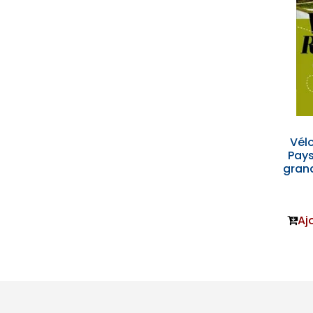
Vél
Pays
grand
Aj