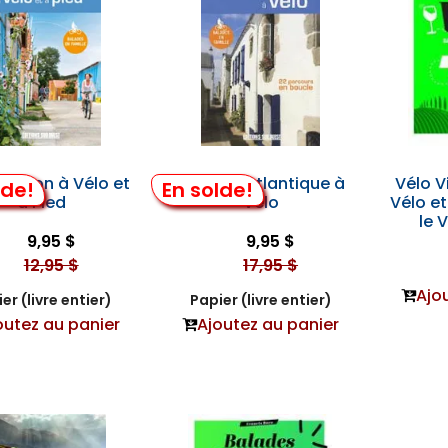
D’oléron à Vélo et
La Loire-Atlantique à
Vélo V
lde!
En solde!
à Pied
Vélo
Vélo et
le 
9,95 $
9,95 $
12,95 $
17,95 $
Ajo
er (livre entier)
Papier (livre entier)
outez au panier
Ajoutez au panier