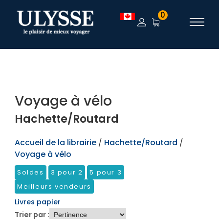
TEST
0
Voyage à vélo
Hachette/Routard
Accueil de la librairie
/
Hachette/Routard
/
Voyage à vélo
Soldes
3 pour 2
5 pour 3
Meilleurs vendeurs
Livres papier
Trier par :