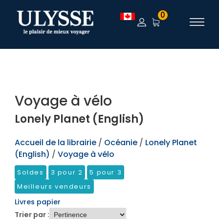
TEST
0
Voyage à vélo
Lonely Planet (English)
Accueil de la librairie
/
Océanie
/
Lonely Planet
(English)
/
Voyage à vélo
Soldes
3 pour 2
5 pour 3
Meilleurs vendeurs
Livres papier
Trier par :