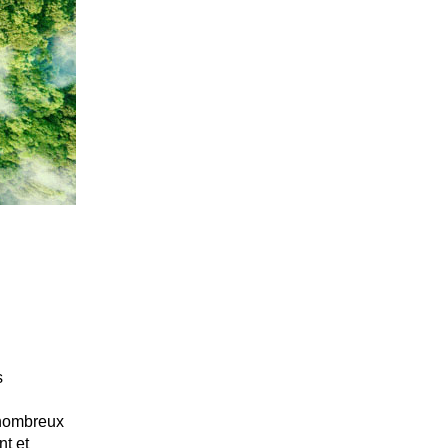
s
 nombreux
nt et