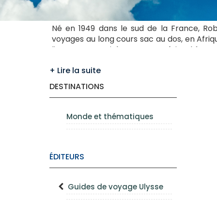
Né en 1949 dans le sud de la France, Robe
voyages au long cours sac au dos, en Afriqu
livre tout ce qui, à ses yeux, mérite d’êtr
version québécoise et pour la douzième foi
DESTINATIONS
Monde et thématiques
ÉDITEURS
Guides de voyage Ulysse