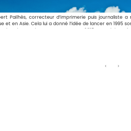
rt Pailhès, correcteur d’imprimerie puis journaliste a r
e et en Asie. Cela lui a donné l’idée de lancer en 1995 s
e vu dans le monde, pays par pays. En 2015, « Le Globe-Rê
s dans les autres pays francophones.