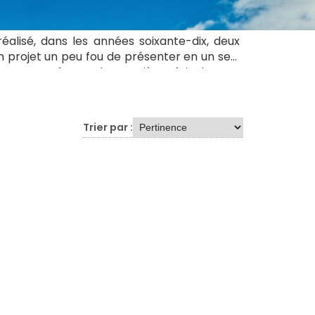
éalisé, dans les années soixante-dix, deux
on projet un peu fou de présenter en un seul
veur » paraît pour la quatrième fois dans sa
Trier par :