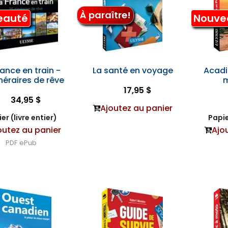
À paraître!
eauté
Nouve
rance en train -
La santé en voyage
Acadi
inéraires de rêve
m
17,95 $
34,95 $
Ajoutez au panier
er (livre entier)
Papie
outez au panier
Ajo
PDF
ePub