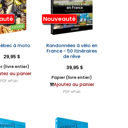
auté
Nouveauté
uébec à moto
Randonnées à vélo en
France - 50 itinéraires
de rêve
29,95 $
r (livre entier)
39,95 $
utez au panier
Papier (livre entier)
PDF
ePub
Ajoutez au panier
PDF
ePub