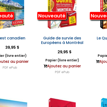
eauté
Nouveauté
Nouve
est canadien
Guide de survie des
Le Q
Européens à Montréal
39,95 $
29,95 $
er (livre entier)
Papie
Papier (livre entier)
outez au panier
Ajo
Ajoutez au panier
PDF
ePub
PDF
ePub