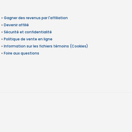
»
Gagner des revenus par l'affiliation
»
Devenir affilié
»
Sécurité et confidentialité
»
Politique de vente en ligne
»
Information sur les fichiers témoins (Cookies)
»
Foire aux questions