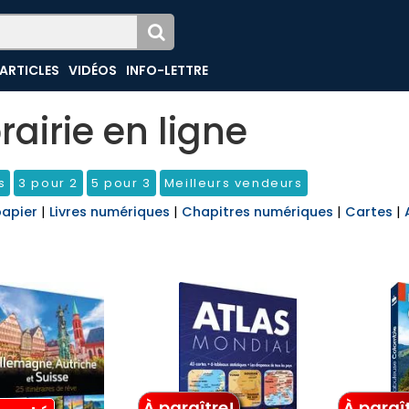
ARTICLES
VIDÉOS
INFO-LETTRE
brairie en ligne
s
3 pour 2
5 pour 3
Meilleurs vendeurs
papier
|
Livres numériques
|
Chapitres numériques
|
Cartes
|
À paraître!
À paraî