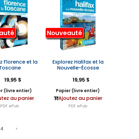
auté
Nouveauté
z Florence et la
Explorez Halifax et la
Toscane
Nouvelle-Écosse
19,95 $
19,95 $
r (livre entier)
Papier (livre entier)
utez au panier
Ajoutez au panier
PDF
ePub
PDF
ePub
4