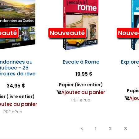
eauté
Nouveauté
Nouve
ndonnées au
Escale à Rome
Explore
uébec - 25
éraires de rêve
19,95 $
Papier (livre entier)
34,95 $
Papie
Ajoutez au panier
er (livre entier)
Ajo
PDF
ePub
outez au panier
PDF
ePub
1
2
3