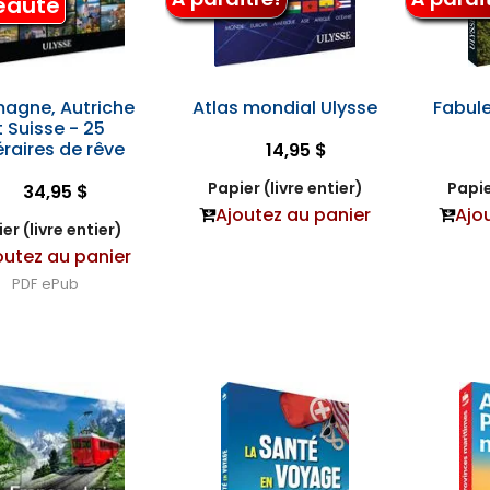
eauté
magne, Autriche
Atlas mondial Ulysse
Fabul
t Suisse - 25
éraires de rêve
14,95 $
Papier (livre entier)
Papie
34,95 $
Ajoutez au panier
Ajo
er (livre entier)
outez au panier
PDF
ePub