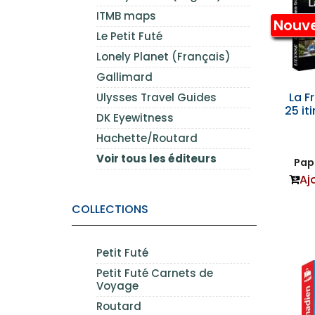
ITMB maps
Nouv
Le Petit Futé
Lonely Planet (Français)
Gallimard
La F
Ulysses Travel Guides
25 it
DK Eyewitness
Hachette/Routard
Voir tous les éditeurs
Papi
Aj
COLLECTIONS
Petit Futé
Petit Futé Carnets de
Voyage
Routard