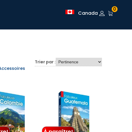
0
Canada
Trier par :
Accessoires
tre!
À paraître!