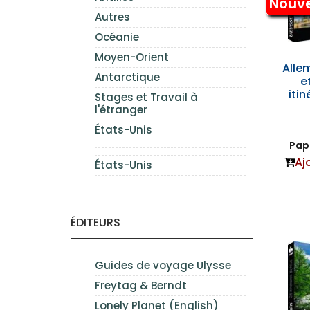
Nouv
Autres
Océanie
Moyen-Orient
Alle
Antarctique
e
itin
Stages et Travail à
l'étranger
États-Unis
Papi
Aj
États-Unis
ÉDITEURS
Guides de voyage Ulysse
Freytag & Berndt
Lonely Planet (English)