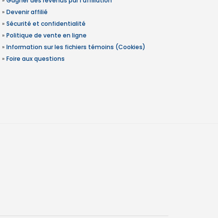
»
Gagner des revenus par l'affiliation
»
Devenir affilié
»
Sécurité et confidentialité
»
Politique de vente en ligne
»
Information sur les fichiers témoins (Cookies)
»
Foire aux questions