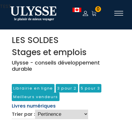
TEST
0
LES SOLDES
Stages et emplois
Ulysse - conseils développement
durable
Librairie en ligne
3 pour 2
5 pour 3
Meilleurs vendeurs
Livres numériques
Trier par :