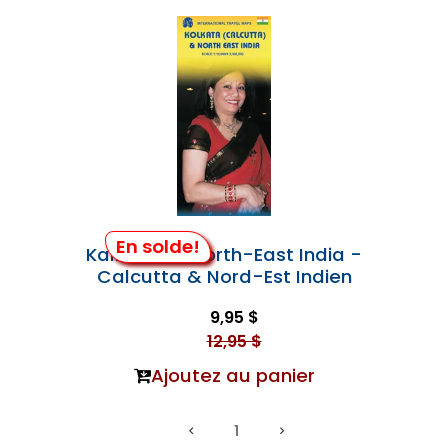
En solde!
Kalkotta & North-East India -
Calcutta & Nord-Est Indien
9,95 $
12,95 $
Ajoutez au panier
1