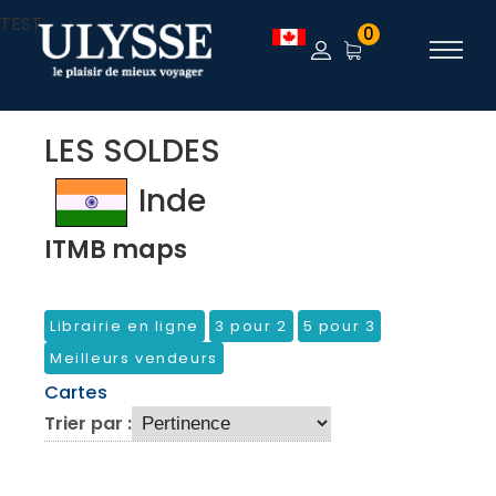
TEST
0
LES SOLDES
Inde
ITMB maps
Librairie en ligne
3 pour 2
5 pour 3
Meilleurs vendeurs
Cartes
Trier par :