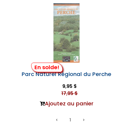
En solde!
Parc Naturel Régional du Perche
9,95 $
17,95 $
Ajoutez au panier
1