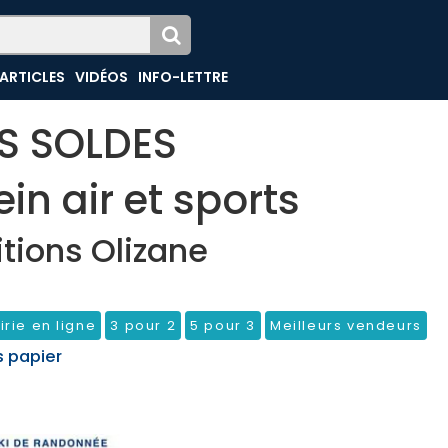
ARTICLES
VIDÉOS
INFO-LETTRE
ES SOLDES
ein air et sports
itions Olizane
irie en ligne
3 pour 2
5 pour 3
Meilleurs vendeurs
s papier