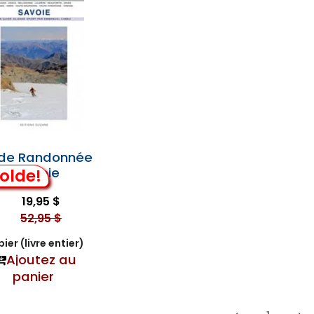
 de Randonnée
: Savoie
olde!
19,95 $
52,95 $
ier (livre entier)
Ajoutez au
panier