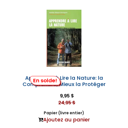
Apprendre à Lire la Nature: la
En solde!
Comprendre, Mieux la Protéger
9,95 $
24,95 $
Papier (livre entier)
Ajoutez au panier