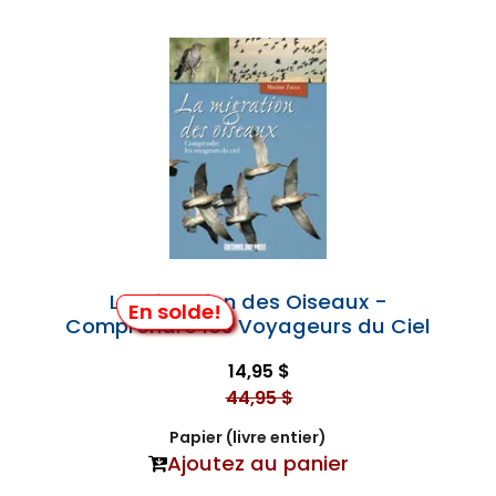
La Migration des Oiseaux -
En solde!
Comprendre les Voyageurs du Ciel
14,95 $
44,95 $
Papier (livre entier)
Ajoutez au panier