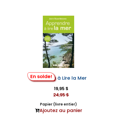
En solde!
Apprendre à Lire la Mer
19,95 $
24,95 $
Papier (livre entier)
Ajoutez au panier