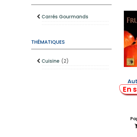
Carrés Gourmands
THÉMATIQUES
Cuisine
(2)
Aut
En s
Pap