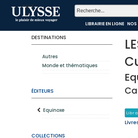
TEST
LIBRAIRIE EN LIGNE
NOS 
DESTINATIONS
L
Cu
Autres
Monde et thématiques
Eq
Ca
ÉDITEURS
Equinoxe
Libra
Livre
COLLECTIONS