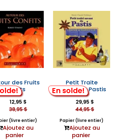
our des Fruits
Petit Traite
Confits
Savant Du Pastis
olde!
En solde!
12,95 $
29,95 $
38,95 $
44,95 $
ier (livre entier)
Papier (livre entier)
Ajoutez au
Ajoutez au
panier
panier