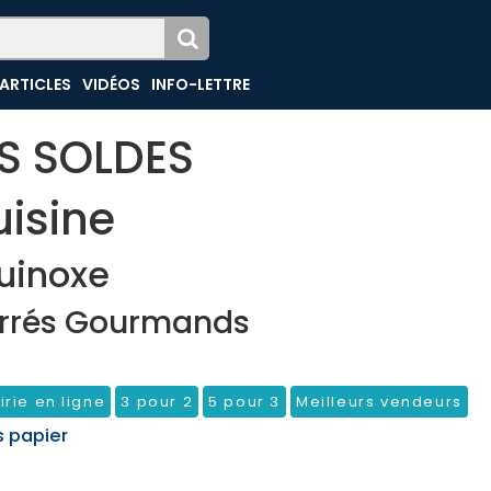
ARTICLES
VIDÉOS
INFO-LETTRE
ES SOLDES
isine
uinoxe
rrés Gourmands
irie en ligne
3 pour 2
5 pour 3
Meilleurs vendeurs
s papier