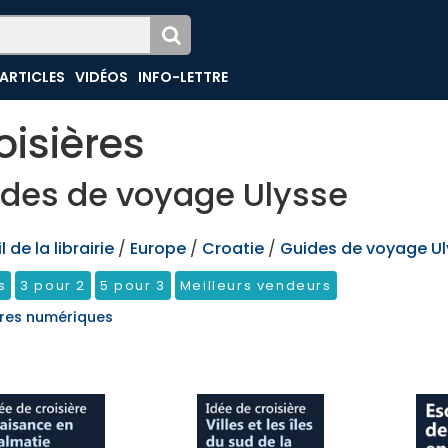
ARTICLES
VIDÉOS
INFO-LETTRE
oisières
des de voyage Ulysse
 de la librairie
/
Europe
/
Croatie
/
Guides de voyage Ul
s
3 pour 2
5 pour 3
Meilleurs vendeurs
res numériques