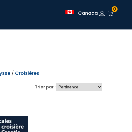
0
Canada
ysse
/
Croisières
Trier par :