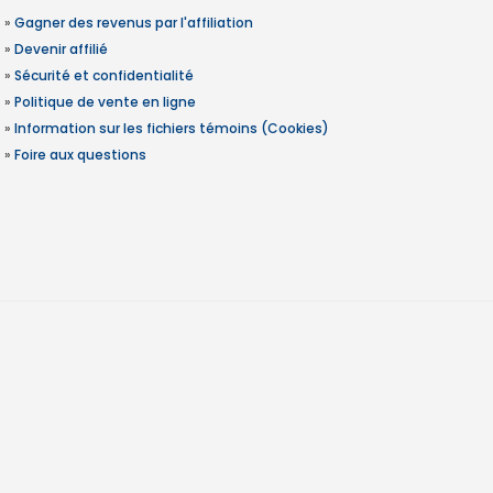
»
Gagner des revenus par l'affiliation
»
Devenir affilié
»
Sécurité et confidentialité
»
Politique de vente en ligne
»
Information sur les fichiers témoins (Cookies)
»
Foire aux questions