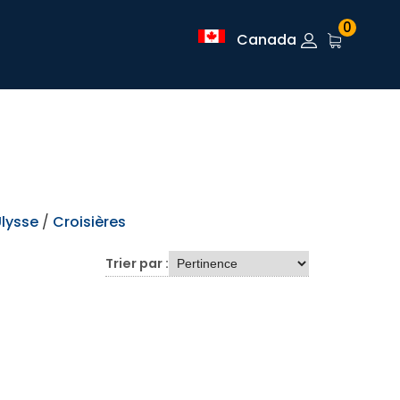
0
Canada
lysse
/
Croisières
Trier par :