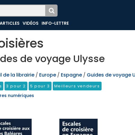
ARTICLES
VIDÉOS
INFO-LETTRE
oisières
des de voyage Ulysse
 de la librairie
/
Europe
/
Espagne
/
Guides de voyage U
s
3 pour 2
5 pour 3
Meilleurs vendeurs
res numériques