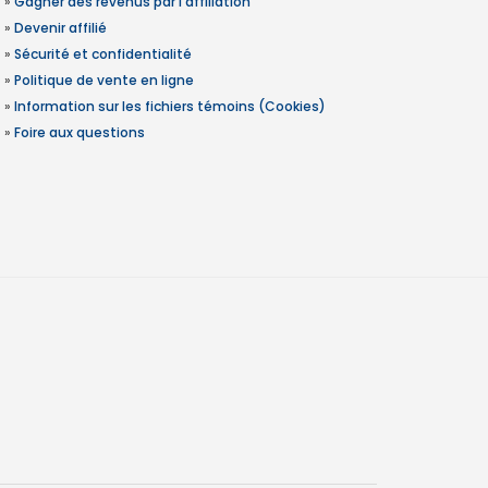
»
Gagner des revenus par l'affiliation
»
Devenir affilié
»
Sécurité et confidentialité
»
Politique de vente en ligne
»
Information sur les fichiers témoins (Cookies)
»
Foire aux questions