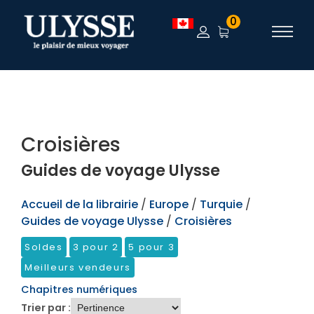
TEST
0
Croisières
Guides de voyage Ulysse
Accueil de la librairie
/
Europe
/
Turquie
/
Guides de voyage Ulysse
/
Croisières
Soldes
3 pour 2
5 pour 3
Meilleurs vendeurs
Chapitres numériques
Trier par :