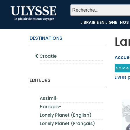
TEST
LIBRAIRIE EN LIGNE
NOS 
La
DESTINATIONS
Croatie
Accueil
Solde
Livres 
ÉDITEURS
Assimil-
Harrap's-
Lonely Planet (English)
Lonely Planet (Français)