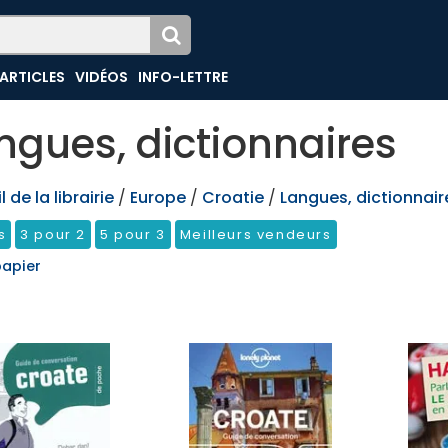
ARTICLES
VIDÉOS
INFO-LETTRE
ngues, dictionnaires
 de la librairie
/
Europe
/
Croatie
/
Langues, dictionnair
s
3 pour 2
5 pour 3
Meilleurs vendeurs
papier