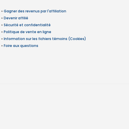
»
Gagner des revenus par l'affiliation
»
Devenir affilié
»
Sécurité et confidentialité
»
Politique de vente en ligne
»
Information sur les fichiers témoins (Cookies)
»
Foire aux questions