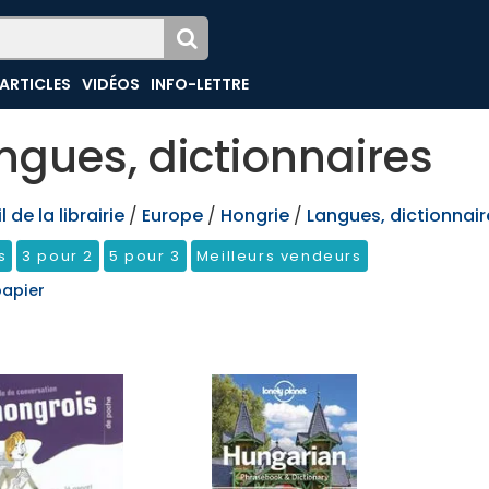
ARTICLES
VIDÉOS
INFO-LETTRE
ngues, dictionnaires
 de la librairie
/
Europe
/
Hongrie
/
Langues, dictionnair
s
3 pour 2
5 pour 3
Meilleurs vendeurs
papier