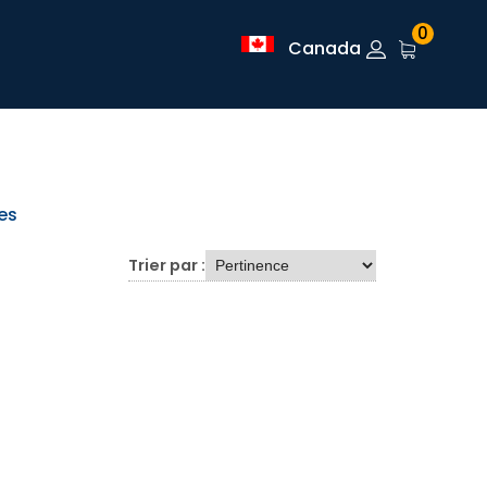
0
Canada
es
Trier par :