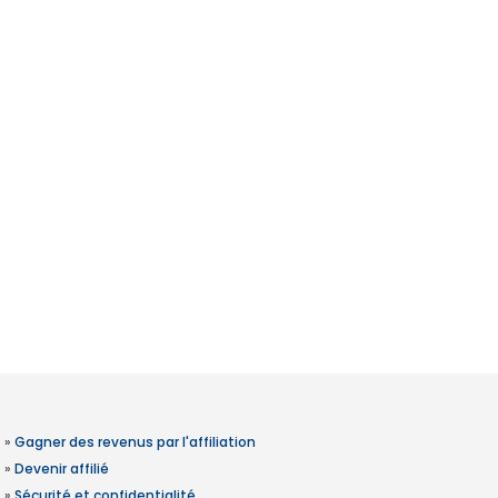
»
Gagner des revenus par l'affiliation
»
Devenir affilié
»
Sécurité et confidentialité