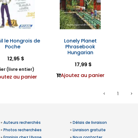
il le Hongrois de
Lonely Planet
Poche
Phrasebook
Hungarian
12,95 $
17,99 $
er (livre entier)
Ajoutez au panier
outez au panier
1
»
Auteurs recherchés
»
Délais de livraison
»
Photos recherchées
»
Livraison gratuite
»
Emplois chez Ulysse
»
Nous contacter