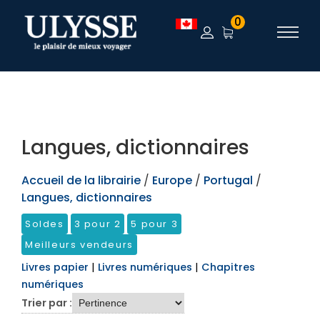
TEST
0
Langues, dictionnaires
Accueil de la librairie
/
Europe
/
Portugal
/
Langues, dictionnaires
Soldes
3 pour 2
5 pour 3
Meilleurs vendeurs
Livres papier
|
Livres numériques
|
Chapitres
numériques
Trier par :