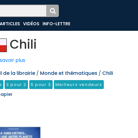
ARTICLES
VIDÉOS
INFO-LETTRE
Chili
savoir plus
 de la librairie
/
Monde et thématiques
/
Chili
s
3 pour 2
5 pour 3
Meilleurs vendeurs
papier