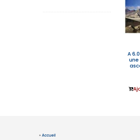
A 6.0
une 
asce
Aj
»
Accueil