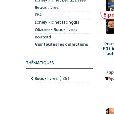
Lonely Planet Beaux Livres
Beaux Livres
5 po
EPA
Lonely Planet Français
Olizane - Beaux livres
Routard
Rout
Voir toutes les collections
50 it
aut
THÉMATIQUES
Papi
Aj
Beaux livres
(138)