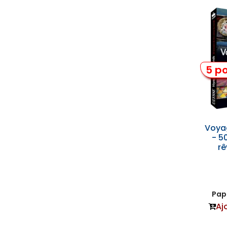
5 po
Voya
- 50
rê
Papi
Aj