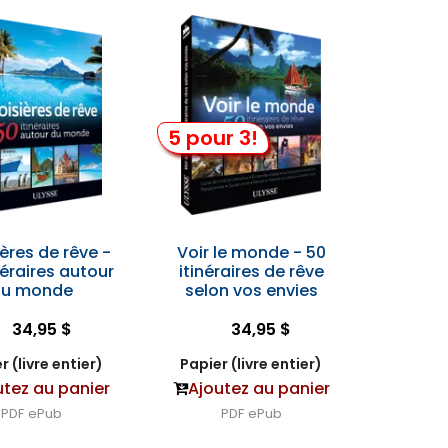
5 pour 3!
ières de rêve -
Voir le monde - 50
néraires autour
itinéraires de rêve
du monde
selon vos envies
34,95 $
34,95 $
r (livre entier)
Papier (livre entier)
utez au panier
Ajoutez au panier
PDF
ePub
PDF
ePub