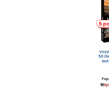
5 po
Voya
50 it
aut
Papi
Aj