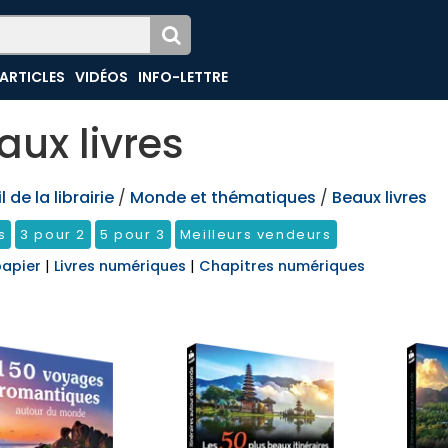
ARTICLES
VIDÉOS
INFO-LETTRE
aux livres
 de la librairie
/
Monde et thématiques
/
Beaux livres
s
3 pour 2
5 pour 3
Meilleurs vendeurs
papier
|
Livres numériques
|
Chapitres numériques