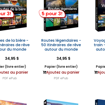
ur 3!
5 pour 3!
es de la bière -
Routes légendaires -
Voyag
inéraires de rêve
50 itinéraires de rêve
train 
our du monde
autour du monde
auto
34,95 $
34,95 $
er (livre entier)
Papier (livre entier)
Papie
outez au panier
Ajoutez au panier
Ajo
PDF
ePub
PDF
ePub