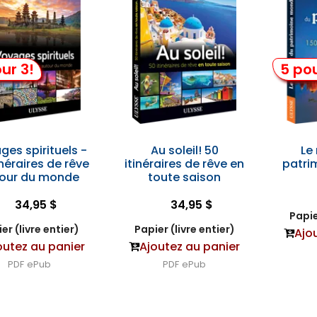
ur 3!
5 pou
ges spirituels -
Au soleil! 50
Le
inéraires de rêve
itinéraires de rêve en
patri
our du monde
toute saison
34,95 $
34,95 $
Papie
er (livre entier)
Papier (livre entier)
Ajo
outez au panier
Ajoutez au panier
PDF
ePub
PDF
ePub