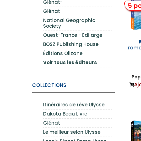
Glénat-
5 po
Glénat
National Geographic
Society
Ouest-France - Edilarge
BOSZ Publishing House
roma
Éditions Olizane
Voir tous les éditeurs
Papi
Aj
COLLECTIONS
Itinéraires de rêve Ulysse
Dakota Beau Livre
Glénat
Le meilleur selon Ulysse