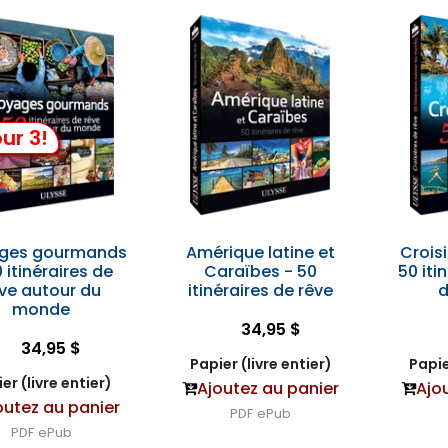
ur 3!
ges gourmands
Amérique latine et
Crois
 itinéraires de
Caraïbes - 50
50 iti
ve autour du
itinéraires de rêve
monde
34,95 $
34,95 $
Papier (livre entier)
Papie
er (livre entier)
Ajoutez au panier
Ajo
outez au panier
PDF
ePub
PDF
ePub