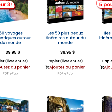
ur 3!
5 pou
150 voyages
Les 50 plus beaux
Îles
ntiques autour
itinéraires autour du
itinér
du monde
monde
39,95 $
39,95 $
er (livre entier)
Papier (livre entier)
Papie
outez au panier
Ajoutez au panier
Ajo
PDF
ePub
PDF
ePub