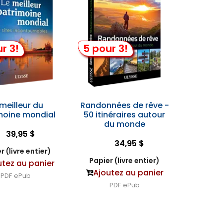
r 3!
5 pour 3!
 meilleur du
Randonnées de rêve -
moine mondial
50 itinéraires autour
du monde
39,95 $
34,95 $
r (livre entier)
Papier (livre entier)
utez au panier
Ajoutez au panier
PDF
ePub
PDF
ePub