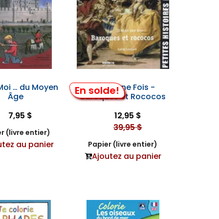
Moi … du Moyen
Il Était une Fois -
En solde!
Âge
Baroques et Rococos
7,95 $
12,95 $
39,95 $
r (livre entier)
utez au panier
Papier (livre entier)
Ajoutez au panier