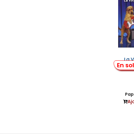
La 
En so
Papi
Aj