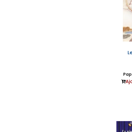
L
Papi
Aj