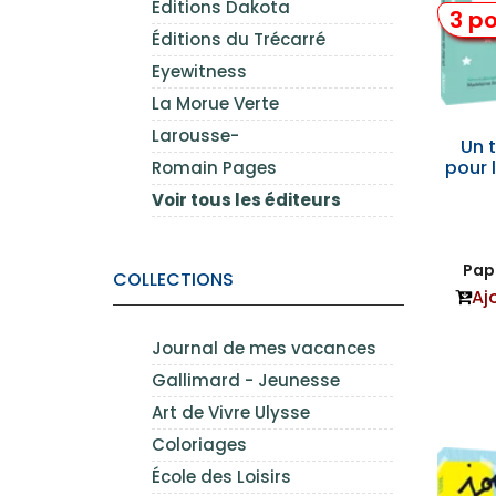
Éditions Dakota
3 po
Éditions du Trécarré
Eyewitness
La Morue Verte
Larousse-
Un 
pour 
Romain Pages
Voir tous les éditeurs
Papi
COLLECTIONS
Aj
Journal de mes vacances
Gallimard - Jeunesse
Art de Vivre Ulysse
Coloriages
École des Loisirs