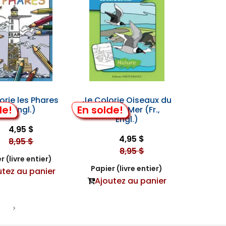
orie les Phares
Je Colorie Oiseaux du
de!
En solde!
Fr., Engl.)
Bord de Mer (Fr.,
Engl.)
4,95 $
4,95 $
8,95 $
8,95 $
r (livre entier)
Papier (livre entier)
utez au panier
Ajoutez au panier