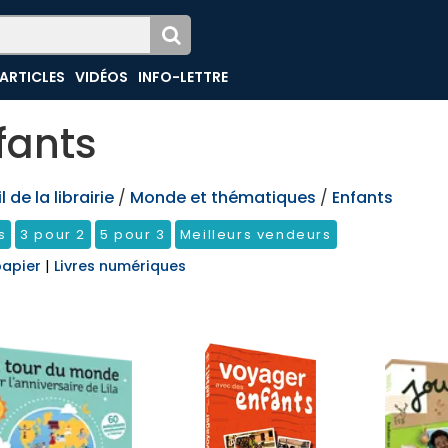
ARTICLES
VIDÉOS
INFO-LETTRE
fants
 de la librairie
/
Monde et thématiques
/
Enfants
s
3 pour 2
5 pour 3
Meilleurs vendeurs
papier
|
Livres numériques