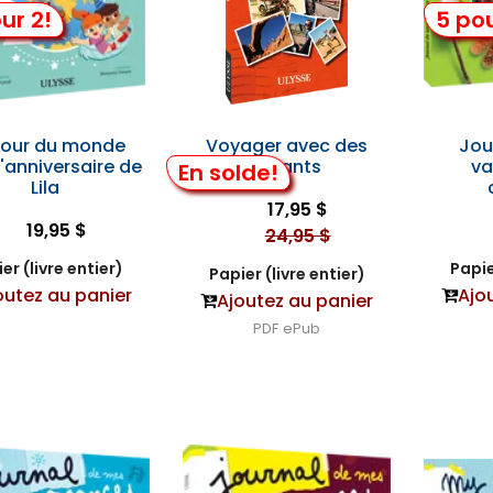
ur 2!
5 pou
tour du monde
Voyager avec des
Jou
l'anniversaire de
enfants
va
En solde!
Lila
17,95 $
19,95 $
24,95 $
er (livre entier)
Papie
Papier (livre entier)
outez au panier
Ajo
Ajoutez au panier
PDF
ePub