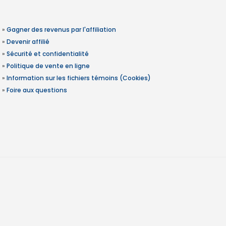
»
Gagner des revenus par l'affiliation
»
Devenir affilié
»
Sécurité et confidentialité
»
Politique de vente en ligne
»
Information sur les fichiers témoins (Cookies)
»
Foire aux questions