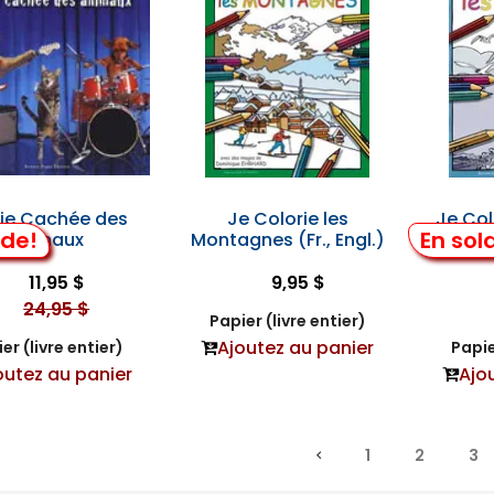
Vie Cachée des
Je Colorie les
Je Col
lde!
En sol
Animaux
Montagnes (Fr., Engl.)
(
11,95 $
9,95 $
24,95 $
Papier (livre entier)
Ajoutez au panier
er (livre entier)
Papie
outez au panier
Ajo
1
2
3