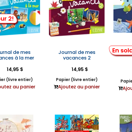
ur 2!
En sol
urnal de mes
Journal de mes
My Va
ances à la mer
vacances 2
14,95 $
14,95 $
er (livre entier)
Papier (livre entier)
Papie
outez au panier
Ajoutez au panier
Ajo