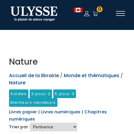
TEST
0
Nature
Accueil de la librairie
/
Monde et thématiques
/
Nature
Soldes
3 pour 2
5 pour 3
Meilleurs vendeurs
Livres papier
|
Livres numériques
|
Chapitres
numériques
Trier par :