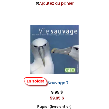
Ajoutez au panier
En solde!
Vie Sauvage 7
9,95 $
59,95 $
Papier (livre entier)