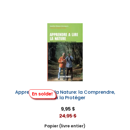
Apprendre à Lire la Nature: la Comprendre,
En solde!
Mieux la Protéger
9,95 $
24,95 $
Papier (livre entier)