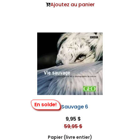
Ajoutez au panier
En solde!
Vie Sauvage 6
9,95 $
59,95 $
Papier (livre entier)