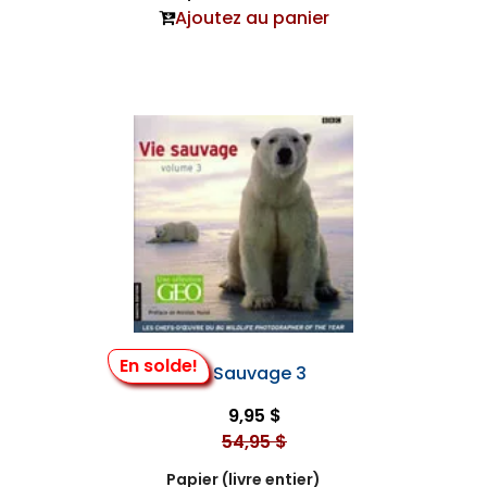
Ajoutez au panier
En solde!
Vie Sauvage 3
9,95 $
54,95 $
Papier (livre entier)