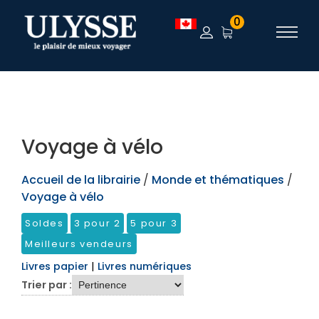
TEST
0
Voyage à vélo
Accueil de la librairie
/
Monde et thématiques
/
Voyage à vélo
Soldes
3 pour 2
5 pour 3
Meilleurs vendeurs
Livres papier
|
Livres numériques
Trier par :