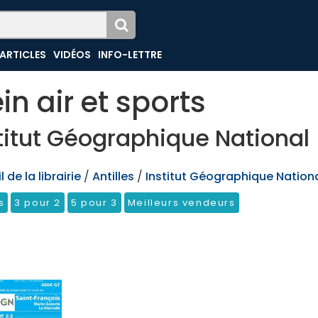
ARTICLES
VIDÉOS
INFO-LETTRE
ein air et sports
titut Géographique National
 de la librairie
/
Antilles
/
Institut Géographique Nation
s
3 pour 2
5 pour 3
Meilleurs vendeurs