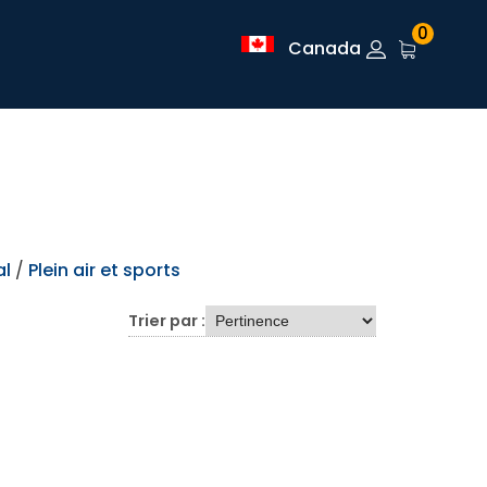
0
Canada
al
/
Plein air et sports
Trier par :