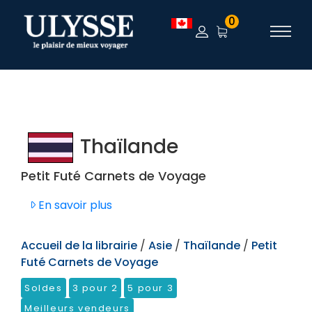
TEST
0
Thaïlande
Petit Futé Carnets de Voyage
En savoir plus
Accueil de la librairie
/
Asie
/
Thaïlande
/
Petit
Futé Carnets de Voyage
Soldes
3 pour 2
5 pour 3
Meilleurs vendeurs