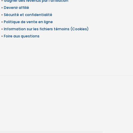
»
Gagner des revenus par l'affiliation
»
Devenir affilié
»
Sécurité et confidentialité
»
Politique de vente en ligne
»
Information sur les fichiers témoins (Cookies)
»
Foire aux questions