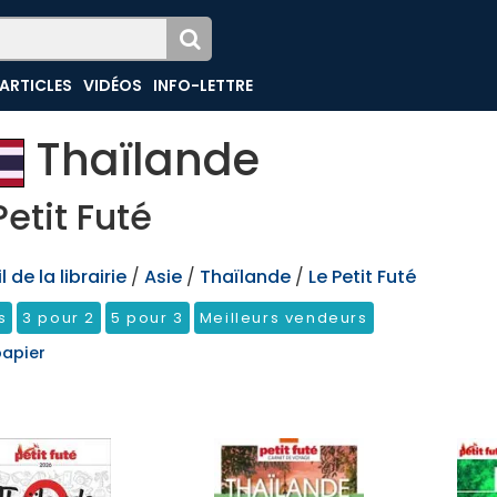
ARTICLES
VIDÉOS
INFO-LETTRE
Thaïlande
Petit Futé
 de la librairie
/
Asie
/
Thaïlande
/
Le Petit Futé
s
3 pour 2
5 pour 3
Meilleurs vendeurs
papier