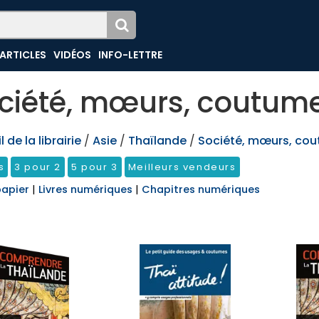
ARTICLES
VIDÉOS
INFO-LETTRE
ciété, mœurs, coutum
 de la librairie
/
Asie
/
Thaïlande
/
Société, mœurs, co
s
3 pour 2
5 pour 3
Meilleurs vendeurs
papier
|
Livres numériques
|
Chapitres numériques