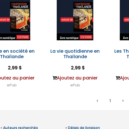
ie en société en
La vie quotidienne en
Les Th
Thaïlande
Thaïlande
2,99 $
2,99 $
outez au panier
Ajoutez au panier
Ajo
ePub
ePub
1
»
Auteurs recherchés
»
Délais de livraison