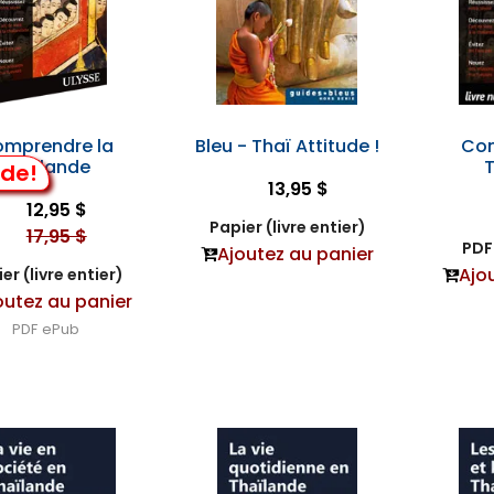
mprendre la
Bleu - Thaï Attitude !
Com
Thaïlande
lde!
13,95 $
12,95 $
Papier (livre entier)
17,95 $
PDF 
Ajoutez au panier
Ajo
er (livre entier)
outez au panier
PDF
ePub