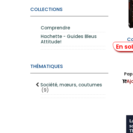
COLLECTIONS
Comprendre
Hachette - Guides Bleus
Co
Attitude!
En so
THÉMATIQUES
Papi
Aj
Société, mœurs, coutumes
(9)