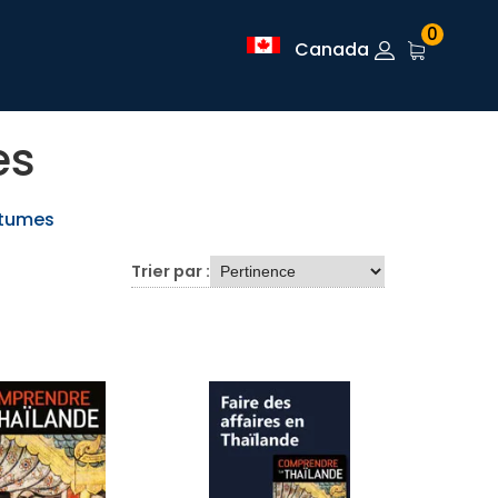
0
Canada
es
utumes
Trier par :