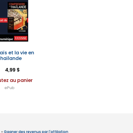
aïs et la vie en
Thaïlande
4,99 $
utez au panier
ePub
»
Gagner des revenus par l'affiliation