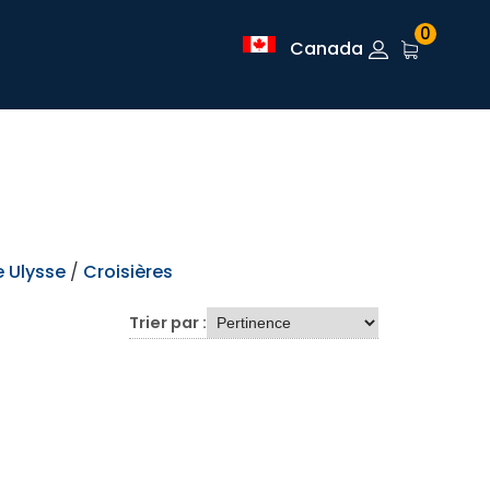
0
Canada
 Ulysse
/
Croisières
Trier par :