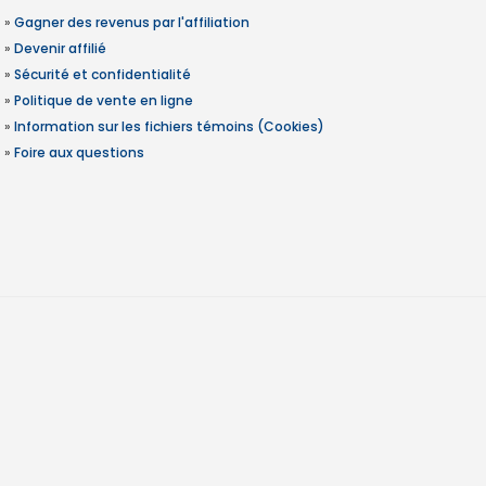
»
Gagner des revenus par l'affiliation
»
Devenir affilié
»
Sécurité et confidentialité
»
Politique de vente en ligne
»
Information sur les fichiers témoins (Cookies)
»
Foire aux questions