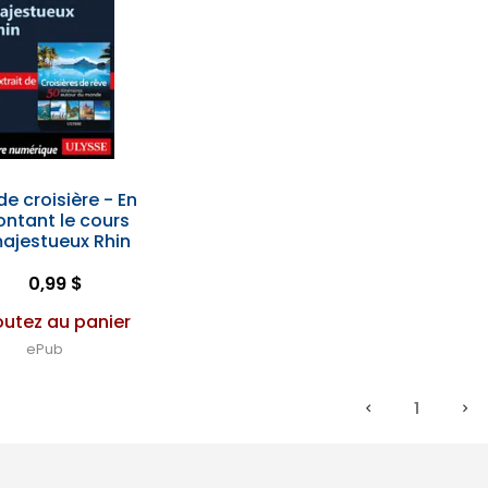
de croisière - En
ntant le cours
ajestueux Rhin
0,99 $
outez au panier
ePub
1