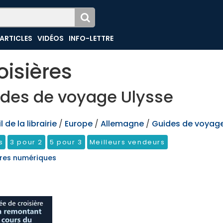
ARTICLES
VIDÉOS
INFO-LETTRE
oisières
des de voyage Ulysse
 de la librairie
/
Europe
/
Allemagne
/
Guides de voyage
s
3 pour 2
5 pour 3
Meilleurs vendeurs
res numériques