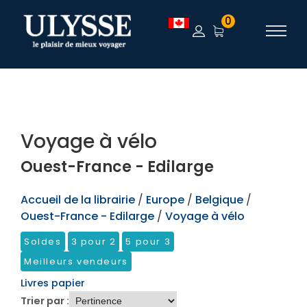
TEST
0
Voyage à vélo
Ouest-France - Edilarge
Accueil de la librairie
/
Europe
/
Belgique
/
Ouest-France - Edilarge
/
Voyage à vélo
Soldes
3 pour 2
5 pour 3
Meilleurs vendeurs
Livres papier
Trier par :