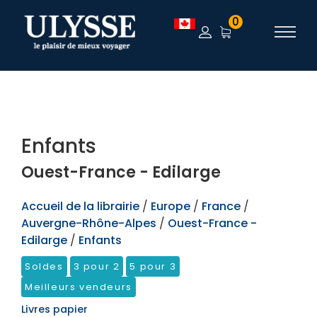
TEST
0
Enfants
Ouest-France - Edilarge
Accueil de la librairie
/
Europe
/
France
/
Auvergne-Rhône-Alpes
/
Ouest-France -
Edilarge
/
Enfants
Soldes
3 pour 2
5 pour 3
Meilleurs vendeurs
Livres papier