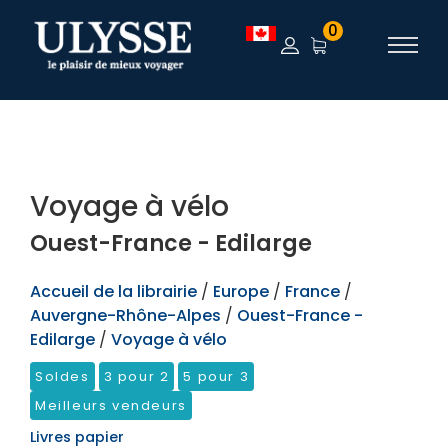
TEST
0
Voyage à vélo
Ouest-France - Edilarge
Accueil de la librairie
/
Europe
/
France
/
Auvergne-Rhône-Alpes
/
Ouest-France -
Edilarge
/
Voyage à vélo
Soldes
3 pour 2
5 pour 3
Meilleurs vendeurs
Livres papier