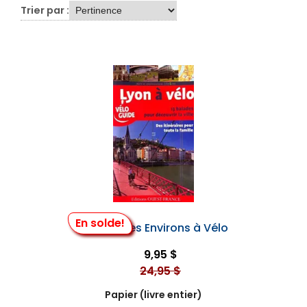
Trier par :
En solde!
Lyon et Ses Environs à Vélo
9,95 $
24,95 $
Papier (livre entier)