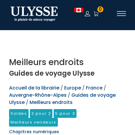
TEST
0
Meilleurs endroits
Guides de voyage Ulysse
Accueil de la librairie
/
Europe
/
France
/
Auvergne-Rhône-Alpes
/
Guides de voyage
Ulysse
/
Meilleurs endroits
Soldes
3 pour 2
5 pour 3
Meilleurs vendeurs
Chapitres numériques