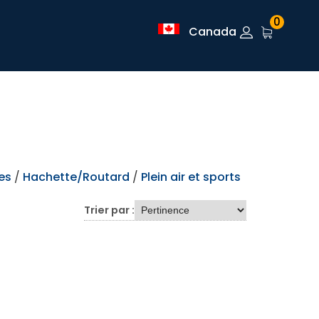
0
Canada
es
/
Hachette/Routard
/
Plein air et sports
Trier par :