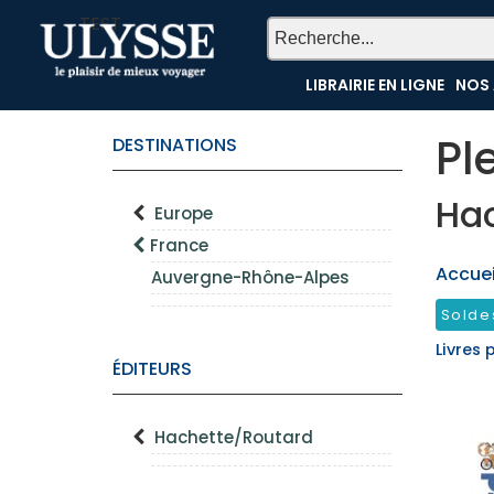
TEST
LIBRAIRIE EN LIGNE
NOS 
Pl
DESTINATIONS
Ha
Europe
France
Accueil
Auvergne-Rhône-Alpes
Solde
Livres 
ÉDITEURS
Hachette/Routard