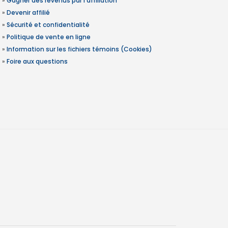
»
Gagner des revenus par l'affiliation
»
Devenir affilié
»
Sécurité et confidentialité
»
Politique de vente en ligne
»
Information sur les fichiers témoins (Cookies)
»
Foire aux questions