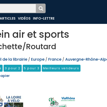
ARTICLES
VIDÉOS
INFO-LETTRE
ein air et sports
chette/Routard
 de la librairie
/
Europe
/
France
/
Auvergne-Rhône-Alp
s
3 pour 2
5 pour 3
Meilleurs vendeurs
papier