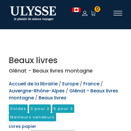
TEST
0
Beaux livres
Glénat - Beaux livres montagne
Accueil de la librairie
/
Europe
/
France
/
Auvergne-Rhône-Alpes
/
Glénat - Beaux livres
montagne
/
Beaux livres
Soldes
3 pour 2
5 pour 3
Meilleurs vendeurs
Livres papier