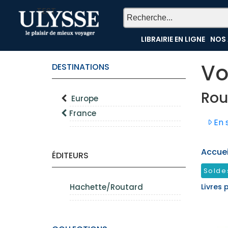
TEST
LIBRAIRIE EN LIGNE
NOS 
Vo
DESTINATIONS
Rou
Europe
France
En s
Accueil
ÉDITEURS
Solde
Hachette/Routard
Livres 