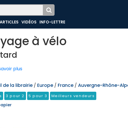
ARTICLES
VIDÉOS
INFO-LETTRE
yage à vélo
tard
avoir plus
 de la librairie
/
Europe
/
France
/
Auvergne-Rhône-Alp
s
3 pour 2
5 pour 3
Meilleurs vendeurs
papier