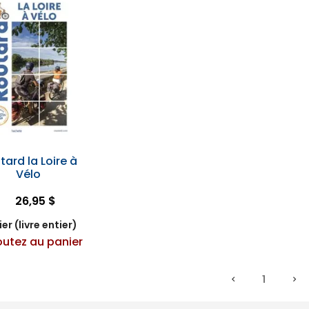
tard la Loire à
Vélo
26,95 $
er (livre entier)
outez au panier
1