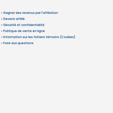
»
Gagner des revenus par l'affiliation
»
Devenir affilié
»
Sécurité et confidentialité
»
Politique de vente en ligne
»
Information sur les fichiers témoins (Cookies)
»
Foire aux questions