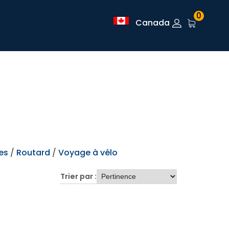
0
Canada
es
/
Routard
/
Voyage à vélo
Trier par :