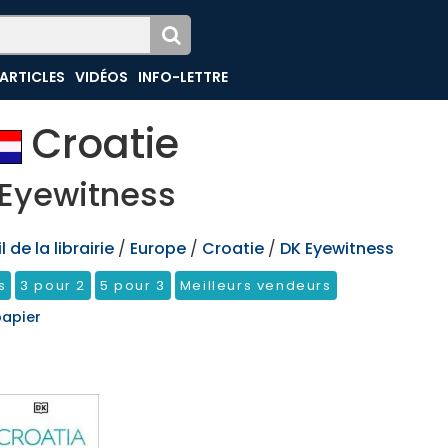
ARTICLES
VIDÉOS
INFO-LETTRE
Croatie
Eyewitness
 de la librairie
/
Europe
/
Croatie
/
DK Eyewitness
s
3 pour 2
5 pour 3
Meilleurs vendeurs
papier