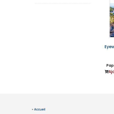
Eyew
Papi
Aj
»
Accueil