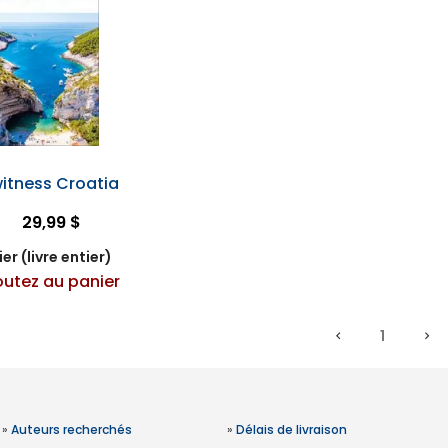
itness Croatia
29,99 $
er (livre entier)
outez au panier
1
»
Auteurs recherchés
»
Délais de livraison