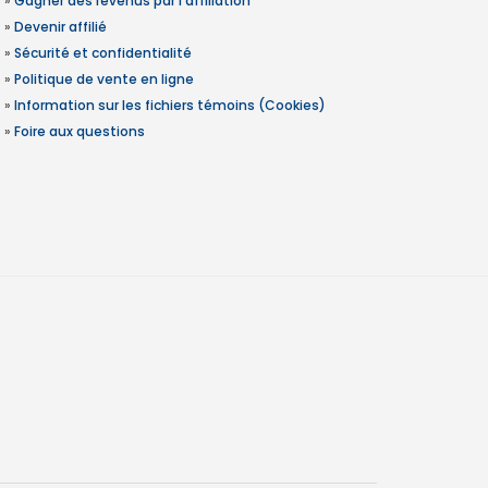
»
Gagner des revenus par l'affiliation
»
Devenir affilié
»
Sécurité et confidentialité
»
Politique de vente en ligne
»
Information sur les fichiers témoins (Cookies)
»
Foire aux questions