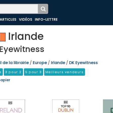
ARTICLES
VIDÉOS
INFO-LETTRE
Irlande
Eyewitness
 de la librairie
/
Europe
/
Irlande
/
DK Eyewitness
s
3 pour 2
5 pour 3
Meilleurs vendeurs
papier