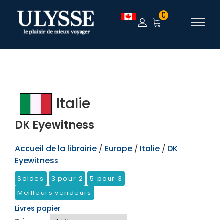
TEST
0
Italie
DK Eyewitness
Accueil de la librairie
/
Europe
/
Italie
/
DK
Eyewitness
Soldes
3 pour 2
5 pour 3
Meilleurs vendeurs
Livres papier