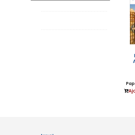
Papi
Aj