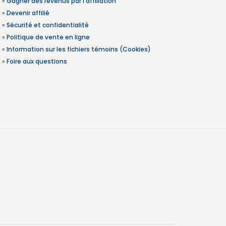
»
Gagner des revenus par l'affiliation
»
Devenir affilié
»
Sécurité et confidentialité
»
Politique de vente en ligne
»
Information sur les fichiers témoins (Cookies)
»
Foire aux questions