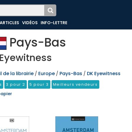
ARTICLES
VIDÉOS
INFO-LETTRE
Pays-Bas
Eyewitness
 de la librairie
/
Europe
/
Pays-Bas
/
DK Eyewitness
s
3 pour 2
5 pour 3
Meilleurs vendeurs
papier