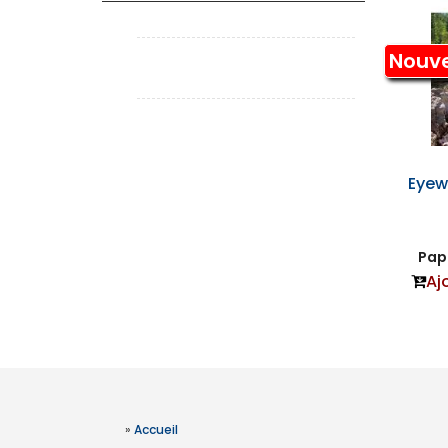
Nouv
Eyew
Papi
Aj
»
Accueil