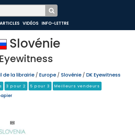
ARTICLES
VIDÉOS
INFO-LETTRE
Slovénie
Eyewitness
 de la librairie
/
Europe
/
Slovénie
/
DK Eyewitness
s
3 pour 2
5 pour 3
Meilleurs vendeurs
papier