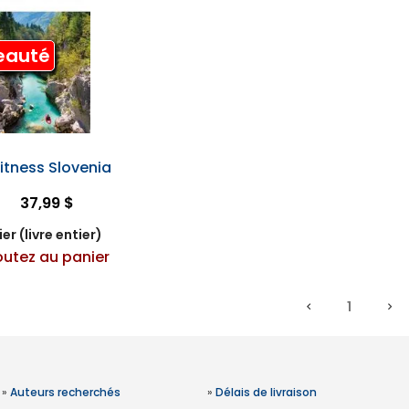
eauté
itness Slovenia
37,99 $
er (livre entier)
outez au panier
1
»
Auteurs recherchés
»
Délais de livraison