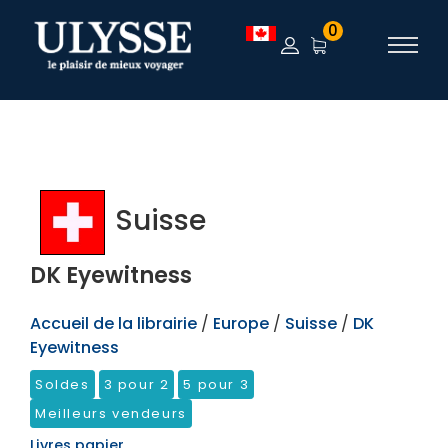
TEST
0
Suisse
DK Eyewitness
Accueil de la librairie
/
Europe
/
Suisse
/
DK
Eyewitness
Soldes
3 pour 2
5 pour 3
Meilleurs vendeurs
Livres papier