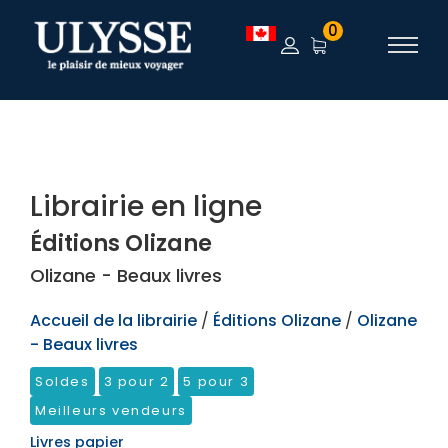
TEST
0
Librairie en ligne
Éditions Olizane
Olizane - Beaux livres
Accueil de la librairie
/
Éditions Olizane
/
Olizane
- Beaux livres
Soldes
3 pour 2
5 pour 3
Meilleurs vendeurs
Livres papier