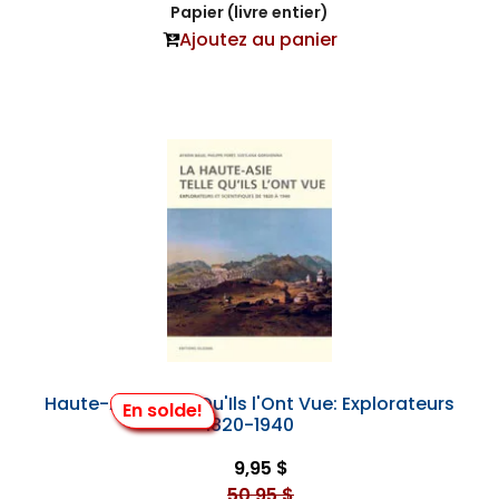
Papier (livre entier)
Ajoutez au panier
Haute-Asie Telle Qu'Ils l'Ont Vue: Explorateurs
En solde!
1820-1940
9,95 $
50,95 $