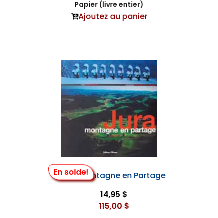
Papier (livre entier)
Ajoutez au panier
En solde!
Jura - Montagne en Partage
14,95 $
115,00 $