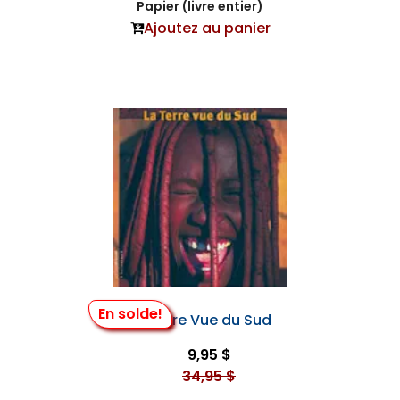
Papier (livre entier)
Ajoutez au panier
En solde!
La Terre Vue du Sud
9,95 $
34,95 $