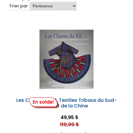
Trier par :
Les Chants du Fil, Textiles Tribaux du Sud-
En solde!
Ouest de la Chine
49,95 $
110,00 $