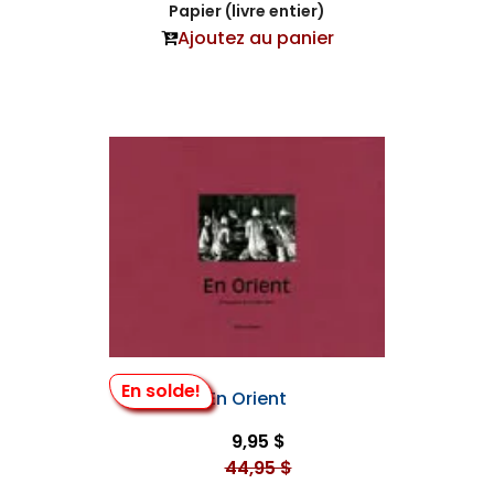
Papier (livre entier)
Ajoutez au panier
En solde!
En Orient
9,95 $
44,95 $