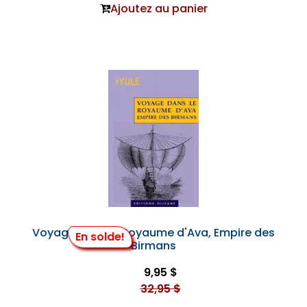
Ajoutez au panier
Voyage dans le Royaume d'Ava, Empire des
En solde!
Birmans
9,95 $
32,95 $