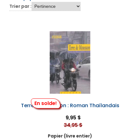
Trier par :
En solde!
Terre de Mousson : Roman Thaïlandais
9,95 $
34,95 $
Papier (livre entier)