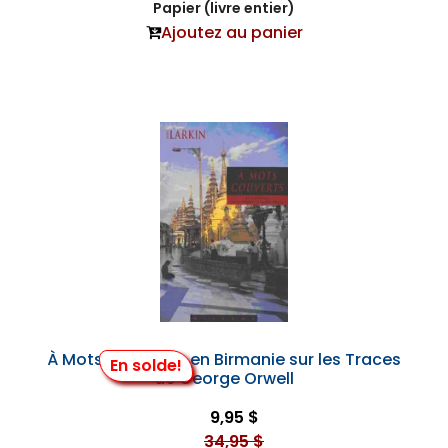
Papier (livre entier)
Ajoutez au panier
À Mots Couverts: en Birmanie sur les Traces
En solde!
de George Orwell
9,95 $
34,95 $