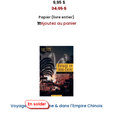
9,95 $
34,95 $
Papier (livre entier)
Ajoutez au panier
En solde!
Voyage en Indochine & dans l'Empire Chinois