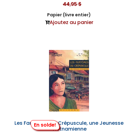
44,95 $
Papier (livre entier)
Ajoutez au panier
Les Fantômes du Crépuscule, une Jeunesse
En solde!
Vietnamienne