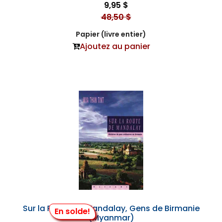
9,95 $
48,50 $
Papier (livre entier)
Ajoutez au panier
Sur la Route de Mandalay, Gens de Birmanie
En solde!
(Myanmar)