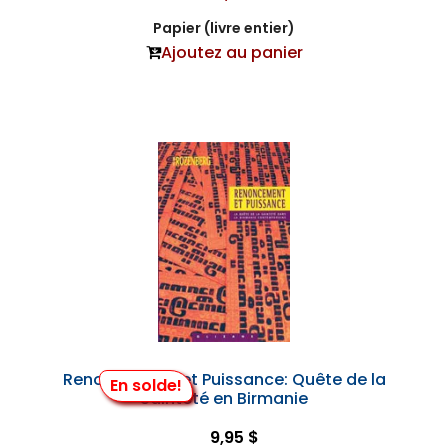
Papier (livre entier)
Ajoutez au panier
Renoncement et Puissance: Quête de la
En solde!
Sainteté en Birmanie
9,95 $