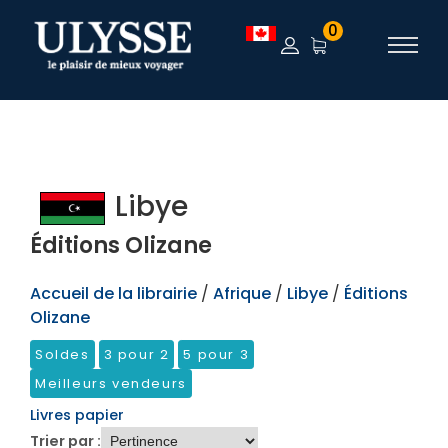
TEST
0
Libye
Éditions Olizane
Accueil de la librairie
/
Afrique
/
Libye
/
Éditions
Olizane
Soldes
3 pour 2
5 pour 3
Meilleurs vendeurs
Livres papier
Trier par :