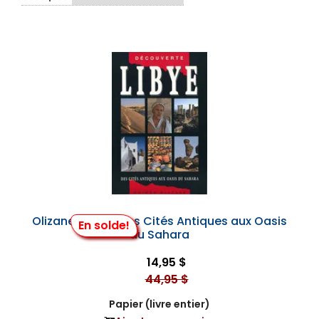
Olizane Libye - des Cités Antiques aux Oasis
En solde!
du Sahara
14,95 $
44,95 $
Papier (livre entier)