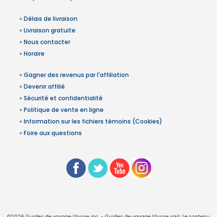
»
Délais de livraison
»
Livraison gratuite
»
Nous contacter
»
Horaire
»
Gagner des revenus par l'affiliation
»
Devenir affilié
»
Sécurité et confidentialité
»
Politique de vente en ligne
»
Information sur les fichiers témoins (Cookies)
»
Foire aux questions
©2026 Guides de voyage Ulysse inc. - Guides de voyage Ulysse sarl. Le contenu